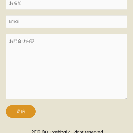
送信
2019 ©Fujitashizai All Right reserved