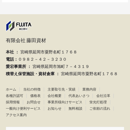
有限会社 藤田資材
本社 ：
宮崎県延岡市粟野名町１７６８
電話：
０９８２－４２－３２３０
愛宕事業所 ：
宮崎県延岡市旭町７－４３１９
積替え保管施設・資材倉庫 ：
宮崎県延岡市粟野名町１７６８
ホーム
当社の特徴
主要取引先・実績
業務内容
各種許認可
価格表
会社概要
代表あいさつ
会社沿革
採用情報
お問合せ
事業所様向けサービス
蛍光灯処理
一般向け便利サービス
お知らせ
無料相談
ご依頼の流れ
アクセス案内