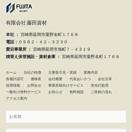
有限会社 藤田資材
本社 ：
宮崎県延岡市粟野名町１７６８
電話：
０９８２－４２－３２３０
愛宕事業所 ：
宮崎県延岡市旭町７－４３１９
積替え保管施設・資材倉庫 ：
宮崎県延岡市粟野名町１７６８
ホーム
当社の特徴
主要取引先・実績
業務内容
各種許認可
価格表
会社概要
代表あいさつ
会社沿革
採用情報
お問合せ
事業所様向けサービス
蛍光灯処理
一般向け便利サービス
お知らせ
無料相談
ご依頼の流れ
アクセス案内